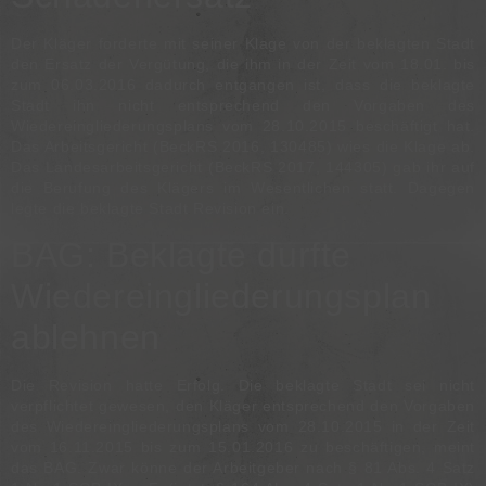
Der Kläger forderte mit seiner Klage von der beklagten Stadt
den Ersatz der Vergütung, die ihm in der Zeit vom 18.01. bis
zum 06.03.2016 dadurch entgangen ist, dass die beklagte
Stadt ihn nicht entsprechend den Vorgaben des
Wiedereingliederungsplans vom 28.10.2015 beschäftigt hat.
Das Arbeitsgericht (
BeckRS 2016, 130485
) wies die Klage ab.
Das Landesarbeitsgericht (
BeckRS 2017, 144305
) gab ihr auf
die Berufung des Klägers im Wesentlichen statt. Dagegen
legte die beklagte Stadt Revision ein.
BAG
: Beklagte durfte
Wiedereingliederungsplan
ablehnen
Die Revision hatte Erfolg. Die beklagte Stadt sei nicht
verpflichtet gewesen, den Kläger entsprechend den Vorgaben
des Wiedereingliederungsplans vom 28.10.2015 in der Zeit
vom 16.11.2015 bis zum 15.01.2016 zu beschäftigen, meint
das BAG. Zwar könne der Arbeitgeber nach
§ 81 Abs. 4 Satz