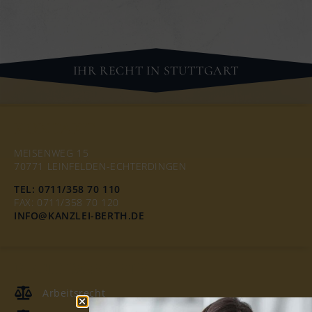
IHR RECHT IN STUTTGART
KONTAKT
MEISENWEG 15
70771 LEINFELDEN-ECHTERDINGEN
TEL: 0711/358 70 110
FAX: 0711/358 70 120
INFO@KANZLEI-BERTH.DE
RECHTSGEBIETE
Arbeitsrecht