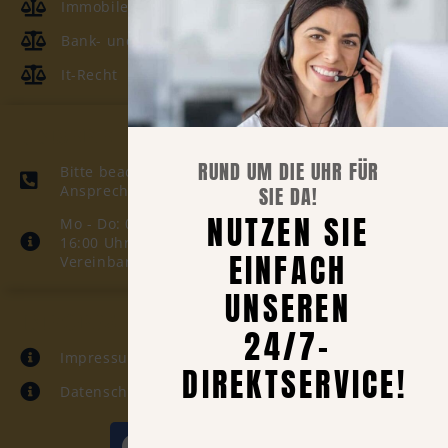
Immobilenrecht
Bank- und Kapitalmarktrecht
It-Recht
UNSERE ANSPRECHZEITEN
RUND UM DIE UHR FÜR
Bitte beachten Sie unsere telefonischen
SIE DA!
Ansprechzeiten:
NUTZEN SIE
Mo - Do: 08:00 -12:00; 13:00 - 17:00 Uhr Fr: 08:00 -
16:00 Uhr. Termine individuell nach
EINFACH
Vereinbarung.
UNSEREN
INFORMATION
24/7-
Impressum
DIREKTSERVICE!
Datenschutzerklärung