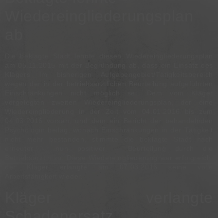
Wiedereingliederungsplan
ab
Die beklagte Stadt lehnte diesen Wiedereingliederungsplan
am 05.11.2015 mit der Begründung ab, dass ein Einsatz des
Klägers im bisherigen Aufgabengebiet/Tätigkeitsbereich
wegen der in der betriebsärztlichen Beurteilung aufgeführten
Einschränkungen nicht möglich sei. Dem vom Kläger
vorgelegten zweiten Wiedereingliederungsplan, der eine
Wiedereingliederung in der Zeit vom 04.01.2016 bis zum
04.03.2016 vorsah, und dem ein Bericht der behandelnden
Psychologin beilag, wonach Einschränkungen in der Tätigkeit
nicht mehr bestanden, stimmte die beklagte Stadt nach
erneuter – nun positiver – Beurteilung durch die
Betriebsärztin zu. Diese Wiedereingliederung war erfolgreich,
der Kläger erlangte am 07.03.2016 seine volle
Arbeitsfähigkeit wieder.
Kläger verlangte
Schadenersatz