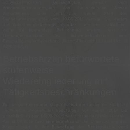
schwerbehinderten Beschäftigten gemäß dem
Wiedereingliederungsplan des behandelnden Arztes
zuzustimmen. Dies geht aus einem Urteil des
Bundesarbeitsgerichts vom 16.05.2019
hervor. Sie dürfen
den Wiedereingliederungsplan aber – wie hier – ablehnen,
wenn die begründete Befürchtung besteht, dass der
Gesundheitszustand des Schwerbehinderten eine
Beschäftigung entsprechend diesem Plan nicht zulässt (Az.:
8
AZR 530/17
).
Betriebsärztin befürwortete
stufenweise
Wiedereingliederung mit
Tätigkeitsbeschränkungen
Der schwerbehinderte Kläger ist bei der beklagten Stadt als
Technischer Angestellter beschäftigt. Von August 2014 bis
einschließlich zum 06.03.2016 war er arbeitsunfähig erkrankt.
Am 21.09.2015 fand eine betriebsärztliche Untersuchung des
Klägers statt. In der Beurteilung der Betriebsärztin vom