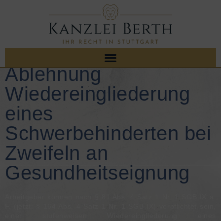
Ablehnung
Wiedereingliederung
eines
Schwerbehinderten bei
Zweifeln an
Gesundheitseignung
Arbeitgeber können nach
§ 81 Abs. 4 Satz 1 Nr. 1 SGB IX
a.
F. (jetzt:
§ 164 Abs. 4 Satz 1 Nr. 1 SGB IX
) verpflichtet sein,
einer stufenweisen Wiedereingliederung eines