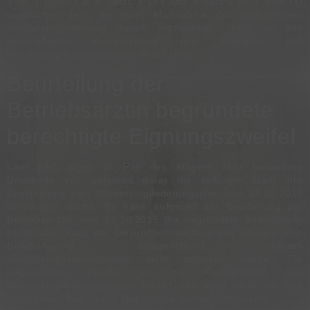
1 Nr. 1 SGB IX
a. F. (jetzt:
§ 164 Abs. 4 Satz 1 Nr. 1 SGB IX
)
verpflichtet sein, an einer Maßnahme der stufenweisen
Wiedereingliederung derart mitzuwirken, dass er den
Beschäftigten entsprechend den Vorgaben des
Wiedereingliederungsplans beschäftigt.
Beurteilung der
Betriebsärztin begründete
berechtigte Eignungszweifel
Laut
BAG
lagen im Fall des Klägers aber besondere
Umstände vor, aufgrund derer die beklagte Stadt ihre
Zustimmung zum Wiedereingliederungsplan vom 28.10.2015
verweigern durfte. Es habe aufgrund der Beurteilung der
Betriebsärztin vom 12.10.2015 die begründete Befürchtung
bestanden, dass der Gesundheitszustand des Klägers eine
Beschäftigung entsprechend diesem
Wiedereingliederungsplan nicht zulassen würde. Die
begründeten Zweifel an der Geeignetheit des
Wiedereingliederungsplans hätten sich auch nicht bis zum
vorgesehen Beginn der Maßnahme ausräumen lassen.