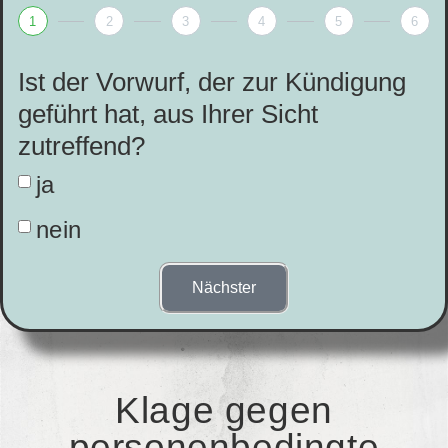
1
2
3
4
5
6
Ist der Vorwurf, der zur Kündigung
geführt hat, aus Ihrer Sicht
zutreffend?
ja
nein
Nächster
Klage gegen
personenbedingte