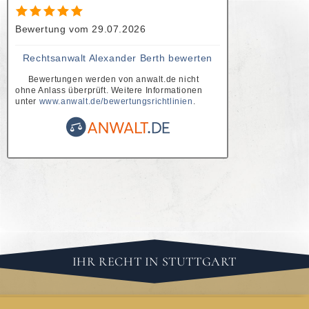
Überschreiten der
Bewertung vom 29.07.2026
Überlassungshöchstdauer
Rechtsanwalt Alexander Berth bewerten
Verdeckte
Bewertungen werden von anwalt.de nicht
Arbeitnehmerüberlassung
ohne Anlass überprüft. Weitere Informationen
unter
www.anwalt.de/bewertungsrichtlinien
.
Informationsrechte des
Arbeitnehmers gegenüber dem
Verleiher
Kündigung des
Leiharbeitnehmervertrages
Kündigungsschutz des
Leiharbeitnehmers
IHR RECHT IN STUTTGART