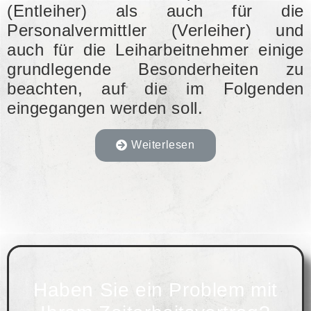
(Entleiher) als auch für die
Personalvermittler (Verleiher) und
auch für die Leiharbeitnehmer einige
grundlegende Besonderheiten zu
beachten, auf die im Folgenden
eingegangen werden soll.
Weiterlesen
Begründung eines
Zeitarbeitvertrages
Ein Zeitarbeitsvertrag, auch als
Haben Sie ein Problem mit
Arbeitnehmerüberlassungsvertrag