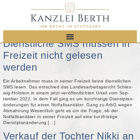
Kategorie:
Abmahnung
Dienstliche SMS müssen in
Freizeit nicht gelesen
werden
Ein Ar­beit­neh­mer muss in sei­ner Frei­zeit keine dienst­li­chen
SMS lesen. Das ent­schied das Lan­des­ar­beits­ge­richt Schles­
wig-Hol­stein in einem jetzt ver­öf­fent­lich­ten Ur­teil vom Sep­
tem­ber 2022. In dem Fall ging es um kurz­fris­ti­ge Dienst­plan­
än­de­run­gen für einen Not­fall­sa­ni­tä­ter. Gang zu ArbG wegen
Abmahnung Wesentlich geht es um die Frage, ob der
Notfallsanitäter in seiner Freizeit auf eine kurzfristige
Dienstplanänderung […]
Verkauf der Tochter Nikki an