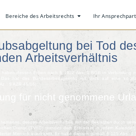
Bereiche des Arbeitsrechts
Ihr Ansprechpar
ubsabgeltung bei Tod de
den Arbeitsverhältnis
s, haben dessen Erben nach
§ 1922 Abs. 1 BGB
in Verbindung 
. Das hat das
Bundesarbeitsgericht
mit Blick auf eine kürzl
 Az.: 9 AZR 45/16
).
tung für nicht genommene Url
 Ehemanns, dessen Arbeitsverhältnis mit der Beklagten durch se
tlichen Dienst (TVöD) standen dem Erblasser in jedem Kalenderj
nderter Mensch anerkannt. Er hatte danach gemäß
§ 125 Abs. 1 