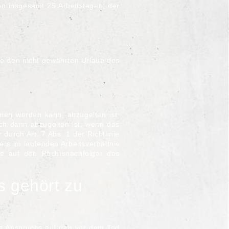
on insgesamt 25 Arbeitstagen, der
be den nicht gewährten Urlaub des
men werden kann, abzugelten ist.
ch dann abzugelten ist, wenn das
r durch
Art. 7 Abs. 1 der Richtlinie
ers im laufenden Arbeitsverhältnis
ge auf den Rechtsnachfolger des
s gehört zu
s Anspruchs auf den vor dem Tod