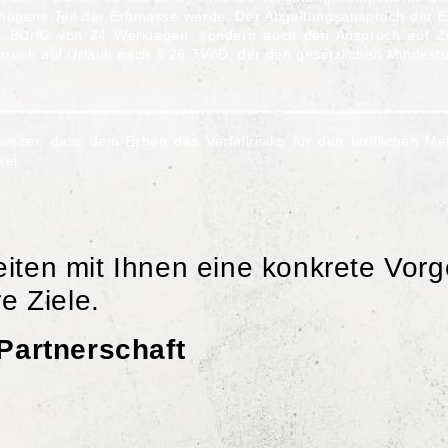
mögens Teil der Erbmasse werde. Der Abgeltungsanspruch der E
1 BUrlG
von 24 Werktagen, sondern auch den Anspruch auf Zu
pruch auf Urlaub nach
§ 26 TVöD
, der den gesetzlichen Mindestu
iter, dass dem Erben das Verfallrisiko für den tariflichen M
sei.
eiten mit Ihnen eine konkrete Vo
e Ziele.
Partnerschaft