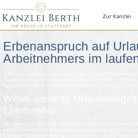
Zur Kanzlei
Erbenanspruch auf Urla
Arbeitnehmers im laufen
Endet das Arbeitsverhältnis durch den Tod des Arbeitnehmer
Abgeltung des vom Erblasser nicht genommenen Urlaubs
Europäischen Gerichtshofs
klargestellt (
Urteil vom 22.01.2019,
Witwe verlangt Urlaubsabgel
Ehemannes
Die Klägerin ist Alleinerbin ihres am 20.12.2010 verstorbenen
das Arbeitsverhältnis anwendbaren Tarifvertrags für den öffen
Erblasser wurde mit Wirkung vom 18.08.2010 als schwerbehi