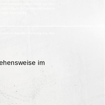
rben umfasse dabei nicht nur den
satzurlaub für schwerbehinderte
rlaub übersteige.
ehrurlaub bei der Beendigung des
rgehensweise im