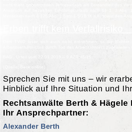
nicht mehr genommenen Jahresurlaub als Bestandteil des Ver
Anspruch auf bezahlten Erholungsurlaub nach
§§ 1, 3 Abs. 
Menschen nach
§ 125 Abs. 1 Satz 1 SGB IX
a.F. sowie den Ans
Erben trifft kein Verfallrisiko
Dem TVöD lasse sich auch nicht entnehmen, so die Richter we
Arbeitsverhältnisses durch Tod des Arbeitnehmers zugewiesen 
BAG , Urteil vom 22.01.2019 – 9 AZR 45/16
(Quelle: Beck online)
Sprechen Sie mit uns – wir erarb
Hinblick auf Ihre Situation und Ihr
Rechtsanwälte Berth & Hägele 
Ihr Ansprechpartner:
Alexander Berth