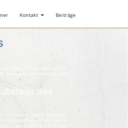
tner
Kontakt
Beiträge
s
mit
§ 7 Abs. 4 BUrlG
Anspruch auf
ich ergangene Entscheidung des
aubstage des
inen Tod endete. Nach
§ 26
des auf
ahr 30 Arbeitstage Urlaub zu. Der
Satz 1, Abs. 2 SGB IX
a.F. für das