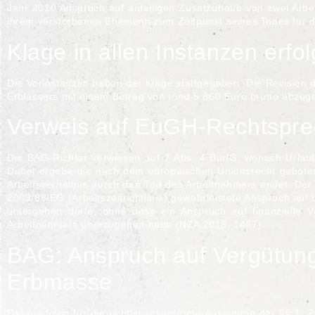
Jahr 2010 Anspruch auf anteiligen Zusatzurlaub von zwei Arbei
ihrem verstorbenen Ehemann zum Zeitpunkt seines Todes für d
Klage in allen Instanzen erfol
Die Vorinstanzen haben der Klage stattgegeben. Die Revision 
Erblassers mit einem Betrag von rund 5.860 Euro brutto abzuge
Verweis auf E
uGH-Rechtspre
Die
BAG
-Richter verwiesen auf 7 Abs. 4 BurlG, wonach Urlau
Dabei ergebe die nach dem europäischen Unionsrecht gebot
Arbeitsverhältnis durch den Tod des Arbeitnehmers endet. De
2003/88/EG
(Arbeitszeitrichtlinie) gewährleistete Anspruch au
untergehen dürfe, ohne dass ein Anspruch auf finanzielle 
Arbeitnehmers überzugehen habe (
NZA 2018, 1467
).
BAG
: Anspruch auf Vergütun
Erbmasse
Daraus folge für die richtlinienkonforme Auslegung der
§§ 1, 7