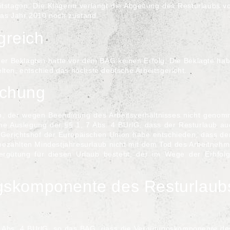
tstagen. Die Klägerin verlangt die Abgeltung des Resturlaubs v
as Jahr 2010 noch zustand.
greich
der Beklagten hatte vor dem BAG keinen Erfolg. Die Beklagte ha
lten, entschied das höchste deutsche Arbeitsgericht.
chung
b, der wegen Beendigung des Arbeitsverhältnisses nicht genom
ene Auslegung der
§§ 1, 7 Abs. 4 BUrlG
, dass der Resturlaub au
r
Gerichtshof der Europäischen Union
habe entschieden, dass de
f bezahlten Mindestjahresurlaub nicht mit dem Tod des Arbeitnehm
Vergütung für diesen Urlaub besteht, der im Wege der Erbfol
gskomponente des Resturlaub
 Abs. 4 BUrlG
, so das
BAG
, dass die Vergütungskomponente de