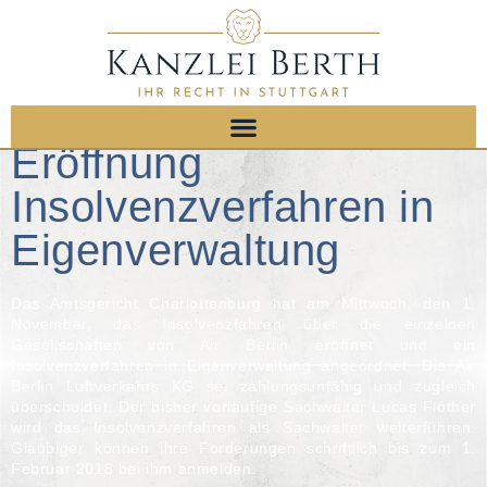
Eröffnung
Insolvenzverfahren in
Eigenverwaltung
Das Amtsgericht Charlottenburg hat am Mittwoch, den 1.
November, das Insolvenzfahren über die einzelnen
Gesellschaften von Air Berlin eröffnet und ein
Insolvenzverfahren in Eigenverwaltung angeordnet. Die Air
Berlin Luftverkehrs KG sei zahlungsunfähig und zugleich
überschuldet. Der bisher vorläufige Sachwalter Lucas Flöther
wird das Insolvenzverfahren als Sachwalter weiterführen.
Gläubiger können ihre Forderungen schriftlich bis zum 1.
Februar 2018 bei ihm anmelden.