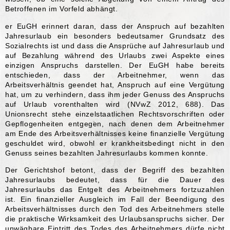
Betroffenen im Vorfeld abhängt.
er EuGH erinnert daran, dass der Anspruch auf bezahlten
Jahresurlaub ein besonders bedeutsamer Grundsatz des
Sozialrechts ist und dass die Ansprüche auf Jahresurlaub und
auf Bezahlung während des Urlaubs zwei Aspekte eines
einzigen Anspruchs darstellen. Der EuGH habe bereits
entschieden, dass der Arbeitnehmer, wenn das
Arbeitsverhältnis geendet hat, Anspruch auf eine Vergütung
hat, um zu verhindern, dass ihm jeder Genuss des Anspruchs
auf Urlaub vorenthalten wird (NVwZ 2012, 688). Das
Unionsrecht stehe einzelstaatlichen Rechtsvorschriften oder
Gepflogenheiten entgegen, nach denen dem Arbeitnehmer
am Ende des Arbeitsverhältnisses keine finanzielle Vergütung
geschuldet wird, obwohl er krankheitsbedingt nicht in den
Genuss seines bezahlten Jahresurlaubs kommen konnte.
Der Gerichtshof betont, dass der Begriff des bezahlten
Jahresurlaubs bedeutet, dass für die Dauer des
Jahresurlaubs das Entgelt des Arbeitnehmers fortzuzahlen
ist. Ein finanzieller Ausgleich im Fall der Beendigung des
Arbeitsverhältnisses durch den Tod des Arbeitnehmers stelle
die praktische Wirksamkeit des Urlaubsanspruchs sicher. Der
unwägbare Eintritt des Todes des Arbeitnehmers dürfe nicht