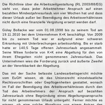
Die Richtlinie über die Arbeitszeitgestaltung (RL 2003/88/EG)
sieht vor, dass jeder Arbeitnehmer Anspruch auf einen
bezahlten Mindestjahresurlaub von vier Wochen hat und dass
dieser Urlaub außer bei Beendigung des Arbeitsverhältnisses
nicht durch eine finanzielle Vergütung ersetzt werden darf.
Gülay Bollacke war vom 01.08.1998 bis zu seinem Tod am
19.11.2010 bei dem Unternehmen K+K beschäftigt. Von 2009
bis zu seinem Tod war er aufgrund einer schweren
Erkrankung mit Unterbrechungen arbeitsunfähig. Bis er starb
hatte er 140,5 Tage offenen Jahresurlaub angesammelt.
Seine Witwe forderte von K+K eine Abgeltung für den von
ihrem Ehegatten nicht genommenen Jahresurlaub. Das
Unternehmen wies die Forderung zurück und äußerte Zweifel
an der Vererbbarkeit der Abgeltung.
Das mit der Sache befasste Landesarbeitsgericht möchte
vom EuGH wissen, ob das Unionsrecht einzelstaatliche
Rechtsvorschriften oder Gepflogenheiten gestattet, wonach
im Fall der Beendigung des Arbeitsverhältnisses durch den
Tod des Arbeitnehmers der Anspruch auf bezahlten
Jahresurlaub ohne Begründung eines Abgeltungsanspruchs
für nicht genommenen Urlaub untergeht. Ferner möchte es
wissen, ob eine solche Abgeltung von einem Antrag des