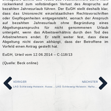
rückwirkend zum vollständigen Verlust des Anspruchs auf
bezahlten Jahresurlaub führen. Der EuGH stellt deshalb klar,
dass das Unionsrecht einzelstaatlichen Rechtsvorschriften
oder Gepflogenheiten entgegensteht, wonach der Anspruch
auf bezahlten Jahresurlaub ohne Begründung eines
Abgeltungsanspruchs für nicht genommenen Urlaub
untergeht, wenn das Arbeitsverhältnis durch den Tod des
Arbeitnehmers endet. Er stellt weiter fest, dass diese
Abgeltung nicht davon abhängt, dass der Betroffene im
Vorfeld einen Antrag gestellt hat.
EuGH, Urteil vom 12.06.2014 – C-118/13
(Quelle: Beck online)
VORIGER
NÄCHSTER
LAG Schleswig-Holstein: Ausschweifende private Internetnutzung rechtfertigt auch nach 21 Jahren Betriebszugehörigkeit Kündigung ohne Abmahnung
LAG Schleswig-Holstein: Haftungsfreizeichnungen eines Arbeitgebers wirken auch für unfallverursachenden Arbeitnehmer