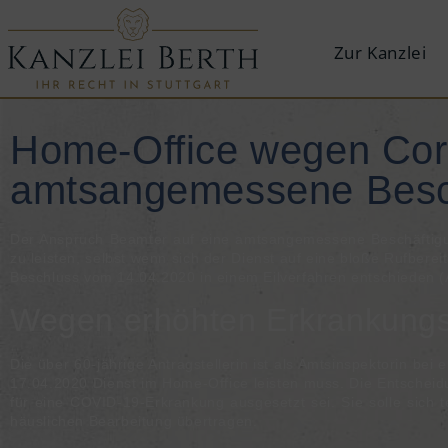
Zur Kanzlei
Home-Office wegen Coro
amtsangemessene Besc
Der An­spruch Be­am­ter auf eine amts­an­ge­mes­se­ne Be­schäf­ti­g
zu leis­ten, selbst wenn sich der Dienst auf eine bloße Ruf­be­reit­
Be­schluss vom 14.04.2020 in einem Eil­ver­fah­ren ent­schie­den 
Wegen erhöhten Erkrankungsr
Die über 60-jährige Antragstellerin ist als Amtsinspektorin be
17.04.2020 Dienst im Home-Office leisten muss. Die Entscheid
für eine COVID-19-Erkrankung ausgesetzt sei. Sie solle sich te
häuslichen Bearbeitung übertragen.