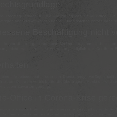
Rechtsgrundlage
ine Rechtsgrundlage für die Anordnung des Home-Office. Die
häftigten angeordnet werden könne. Einen solchen Antrag habe sie
ssene Beschäftigung nicht ve
e die getroffene organisatorische Maßnahme jedenfalls für ein
ng nicht, weil durch die Anordnung lediglich der Ort ihres 
erhalten
 einen Arbeitscomputer oder ein Diensthandy) verfügen sollte
isteten Zeitraum verbleibe ihr die übertragene Funktion, und s
ktivlosem Zuwarten genötigt.
e-Office in Corona-Krise gerec
und dem Anspruch auf amtsangemessene Beschäftigung dürfe der
e Pandemie bestehenden Ausnahmesituation in Kauf nehmen,