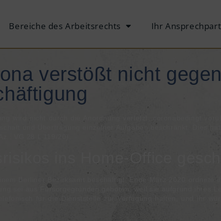
Bereiche des Arbeitsrechts
Ihr Ansprechpar
na verstößt nicht gege
häftigung
ung wird nicht durch die An­ord­nung ver­letzt, co­ro­na­be­dingt vor
schaft und Über­tra­gung ein­zel­ner Auf­ga­ben be­schränkt. Dies hat d
(Az.: VG 28 L 119/20).
isikos ins Home-Office gesch
i einem Berliner Bezirksamt beschäftigt. Ende März 2020 ordnete i
ung sei aus Fürsorgegründen geboten, weil sie aufgrund ihres L
lefonisch für die Dienststelle zur Verfügung halten, und ihr wür