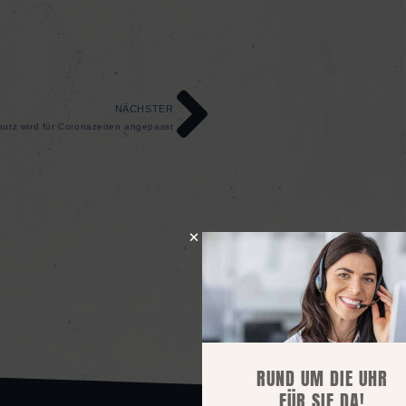
NÄCHSTER
hutz wird für Coronazeiten angepasst
RUND UM DIE UHR
FÜR SIE DA!