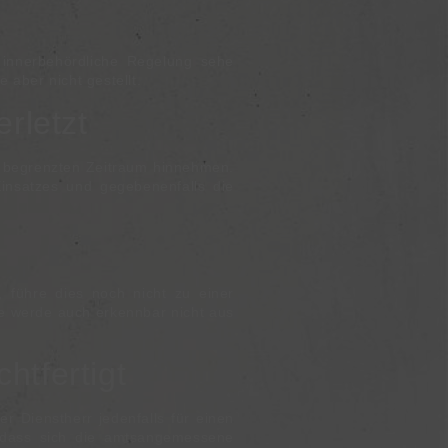
 innerbehördliche Regelung sehe
 aber nicht gestellt.
rletzt
en begrenzten Zeitraum hinnehmen.
Einsatzes und gegebenenfalls die
, führe dies noch nicht zu einer
ie werde auch erkennbar nicht aus
htfertigt
 Dienstherr jedenfalls für einen
 dass sich die amtsangemessene