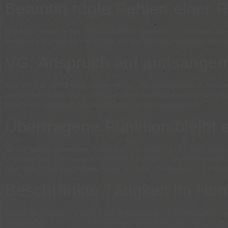
Beamtin rügte Fehlen einer 
Dagegen machte die Antragstellerin geltend, es bestehe ke
lediglich vor, dass Home-Office auf Antrag des jeweiligen Besc
VG: Anspruch auf amtsangeme
Das VG hat den Eilantrag abgelehnt. Die Antragstellerin müss
Sie verletzte den Anspruch auf amtsangemessene Beschäftigu
konkreten Aufgaben für drei Wochen verändert würden.
Übertragene Funktion bleibt 
Selbst wenn sie weder über die erforderliche Technik (etwa
unzulässigen Trennung von Amt und Funktion. Denn in dem befr
dem Dienst herausgedrängt oder zu einer Untätigkeit in perspe
Beschränkte Tätigkeit im Hom
In der Abwägung zwischen der Erfüllung der Fürsorgepflicht 
kurzen Zeitraum von drei Wochen angesichts der durch di