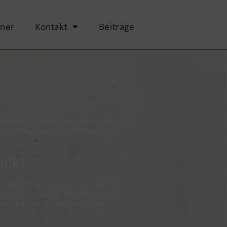
tner
Kontakt
Beiträge
n
­über­ge­hend Dienst im Home-Of­fice
as Ver­wal­tungs­ge­richt Ber­lin mit
ickt
hr Dienstherr an, dass sie bis zum
ebensalters einem erhöhten Risiko
den bei Anfall Arbeitsaufträge zur