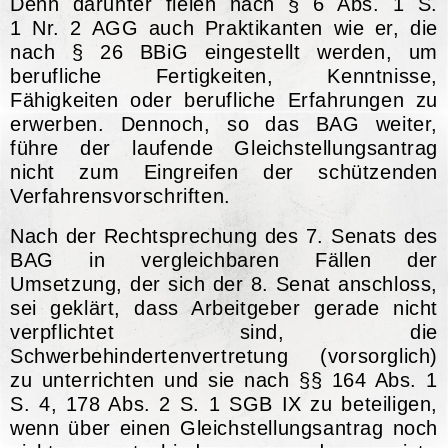
Denn darunter fielen nach
§ 6 Abs. 1 S.
1 Nr. 2 AGG
auch Praktikanten wie er, die
nach
§ 26 BBiG
eingestellt werden, um
berufliche Fertigkeiten, Kenntnisse,
Fähigkeiten oder berufliche Erfahrungen zu
erwerben. Dennoch, so das
BAG
weiter,
führe der laufende Gleichstellungsantrag
nicht zum Eingreifen der schützenden
Verfahrensvorschriften.
Nach der Rechtsprechung des 7. Senats des
BAG
in vergleichbaren Fällen der
Umsetzung, der sich der 8. Senat anschloss,
sei geklärt, dass Arbeitgeber gerade nicht
verpflichtet sind, die
Schwerbehindertenvertretung (vorsorglich)
zu unterrichten und sie nach
§§ 164 Abs. 1
S. 4, 178 Abs. 2 S. 1 SGB IX
zu beteiligen,
wenn über einen Gleichstellungsantrag noch