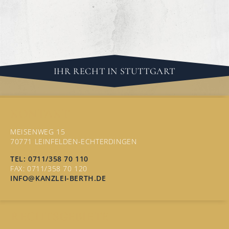
IHR RECHT IN STUTTGART
KONTAKT
MEISENWEG 15
70771 LEINFELDEN-ECHTERDINGEN
TEL: 0711/358 70 110
FAX: 0711/358 70 120
INFO@KANZLEI-BERTH.DE
RECHTSGEBIETE