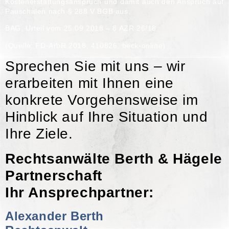
Kostenerstattungsanspruch und damit auch den Anspruch auf
Pauschalen nach § 288 V BGB aus.
BAG, Urteil vom 25.09.2018 –
8 AZR 26/18
(Quelle: FD-ArbR 2018, 410826, beck-online)
Sprechen Sie mit uns – wir
erarbeiten mit Ihnen eine
konkrete Vorgehensweise im
Hinblick auf Ihre Situation und
Ihre Ziele.
Rechtsanwälte Berth & Hägele
Partnerschaft
Ihr Ansprechpartner:
Alexander Berth