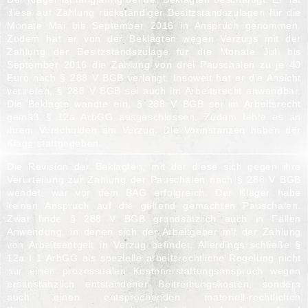
diese auf Zahlung rückständiger Besitzstandszulagen für die
Monate Mai bis September 2016 in Anspruch genommen.
Zudem hat er von der Beklagten wegen Verzugs mit der
Zahlung der Besitzstandszulage für die Monate Juli bis
September 2016 die Zahlung von drei Pauschalen zu je 40
Euro nach § 288 V BGB verlangt. Insoweit hat er die Ansicht
vertreten, § 288 V BGB sei auch im Arbeitsrecht anwendbar.
Die Beklagte wandte ein, § 288 V BGB sei im Arbeitsrecht
gemäß § 12a ArbGG ausgeschlossen. Zudem fehle es an
ihrem Verschulden am Verzug. Die Vorinstanzen haben der
Klage stattgegeben.
Die Revision der Beklagten, mit der diese sich gegen ihre
Verurteilung zur Zahlung der Pauschalen nach § 288 V BGB
wendet, war vor dem BAG erfolgreich. Der Kläger habe
keinen Anspruch auf die geltend gemachten Pauschalen.
Zwar finde § 288 V BGB grundsätzlich auch in Fällen
Anwendung, in denen sich der Arbeitgeber mit der Zahlung
von Arbeitsentgelt in Verzug befindet. Allerdings schließe §
12a I 1 ArbGG als spezielle arbeitsrechtliche Regelung nicht
nur einen prozessualen Kostenerstattungsanspruch wegen
erstinstanzlich entstandener Beitreibungskosten, sondern
auch einen entsprechenden materiell-rechtlichen