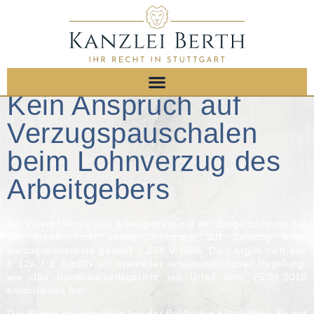
Kein Anspruch auf
Verzugspauschalen
beim Lohnverzug des
Arbeitgebers
Bei einem Verzug des Arbeitgebers mit der Entgeltzahlung hat
der Arbeitnehmer keinen Anspruch auf Zahlung einer
Verzugspauschale gemäß § 288 V BGB. Dies ergibt sich aus
§ 12a I 1 ArbGG als spezieller arbeitsrechtlicher Regelung,
wie das Bundesarbeitsgericht mit Urteil vom 25.09.2018
entschieden hat.
Der Kläger ist langjährig bei der Beklagten beschäftigt. Er hat