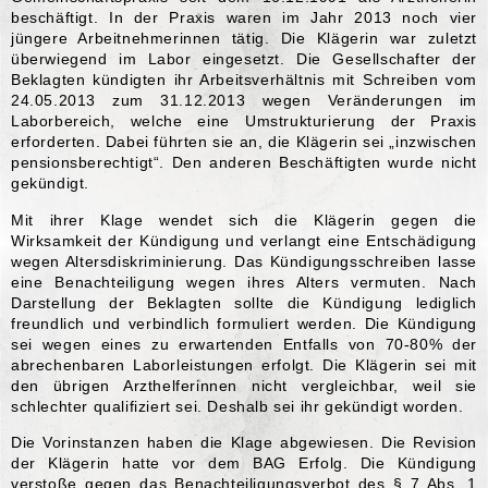
beschäftigt. In der Praxis waren im Jahr 2013 noch vier
jüngere Arbeitnehmerinnen tätig. Die Klägerin war zuletzt
überwiegend im Labor eingesetzt. Die Gesellschafter der
Beklagten kündigten ihr Arbeitsverhältnis mit Schreiben vom
24.05.2013 zum 31.12.2013 wegen Veränderungen im
Laborbereich, welche eine Umstrukturierung der Praxis
erforderten. Dabei führten sie an, die Klägerin sei „inzwischen
pensionsberechtigt“. Den anderen Beschäftigten wurde nicht
gekündigt.
Mit ihrer Klage wendet sich die Klägerin gegen die
Wirksamkeit der Kündigung und verlangt eine Entschädigung
wegen Altersdiskriminierung. Das Kündigungsschreiben lasse
eine Benachteiligung wegen ihres Alters vermuten. Nach
Darstellung der Beklagten sollte die Kündigung lediglich
freundlich und verbindlich formuliert werden. Die Kündigung
sei wegen eines zu erwartenden Entfalls von 70-80% der
abrechenbaren Laborleistungen erfolgt. Die Klägerin sei mit
den übrigen Arzthelferinnen nicht vergleichbar, weil sie
schlechter qualifiziert sei. Deshalb sei ihr gekündigt worden.
Die Vorinstanzen haben die Klage abgewiesen. Die Revision
der Klägerin hatte vor dem BAG Erfolg. Die Kündigung
verstoße gegen das Benachteiligungsverbot des § 7 Abs. 1