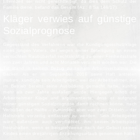
Elternzeit sei nicht gerechtfertigt, da dies dem Schutz der
Familie diene, befand das Gericht (Az.: 8 Sa 146/17).
Kläger verwies auf günstige
Sozialprognose
Gegenstand des Verfahrens war die Kündigungsschutzklage
eines jungen Vaters, der wegen seiner Beteiligung an einem
versuchten Raubüberfall rechtskräftig zu einer Freiheitsstrafe
von zwei Jahren und acht Monaten verurteilt worden war. Die
Tat stand in keinem Bezug zu seinem Arbeitsverhältnis als
Bäcker. Als er im September 2016 seine Haft antreten
musste, kündigte sein Arbeitgeber, weil der Arbeitnehmer, der
im Betrieb bereits seine Ausbildung gemacht hatte, künftig
mehr als zwei Jahre ausfallen werde. Hiergegen erhob der
Arbeitnehmer Klage und argumentierte, dass er aufgrund
seiner günstigen Sozialprognose damit rechnen könne, nach
Verbüßen der Hälfte – zumindest aber von zwei Dritteln – der
Haftstrafe vorzeitig entlassen zu werden. Sein Arbeitgeber
wäre außerdem auch verpflichtet, ihm seinen Arbeitsplatz
freizuhalten, wenn er beispielsweise nach der Geburt seines
Kindes einen dreijährigen Erziehungsurlaub genommen hätte.