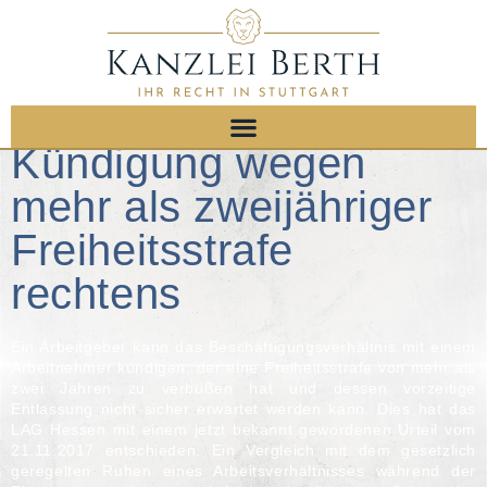
Kündigung wegen
mehr als zweijähriger
Freiheitsstrafe
rechtens
Ein Arbeitgeber kann das Beschäftigungsverhältnis mit einem
Arbeitnehmer kündigen, der eine Freiheitsstrafe von mehr als
zwei Jahren zu verbüßen hat und dessen vorzeitige
Entlassung nicht sicher erwartet werden kann. Dies hat das
LAG Hessen mit einem jetzt bekannt gewordenen Urteil vom
21.11.2017 entschieden. Ein Vergleich mit dem gesetzlich
geregelten Ruhen eines Arbeitsverhältnisses während der