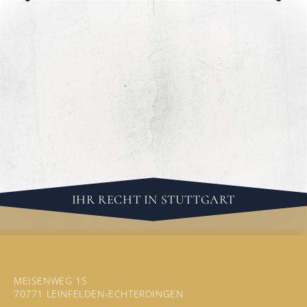
IHR RECHT IN STUTTGART
KONTAKT
MEISENWEG 15
70771 LEINFELDEN-ECHTERDINGEN