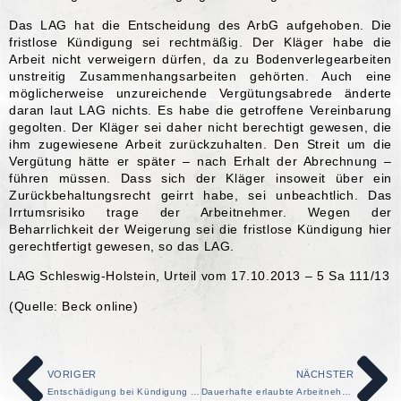
Das LAG hat die Entscheidung des ArbG aufgehoben. Die
fristlose Kündigung sei rechtmäßig. Der Kläger habe die
Arbeit nicht verweigern dürfen, da zu Bodenverlegearbeiten
unstreitig Zusammenhangsarbeiten gehörten. Auch eine
möglicherweise unzureichende Vergütungsabrede änderte
daran laut LAG nichts. Es habe die getroffene Vereinbarung
gegolten. Der Kläger sei daher nicht berechtigt gewesen, die
ihm zugewiesene Arbeit zurückzuhalten. Den Streit um die
Vergütung hätte er später – nach Erhalt der Abrechnung –
führen müssen. Dass sich der Kläger insoweit über ein
Zurückbehaltungsrecht geirrt habe, sei unbeachtlich. Das
Irrtumsrisiko trage der Arbeitnehmer. Wegen der
Beharrlichkeit der Weigerung sei die fristlose Kündigung hier
gerechtfertigt gewesen, so das LAG.
LAG Schleswig-Holstein, Urteil vom 17.10.2013 – 5 Sa 111/13
(Quelle: Beck online)
VORIGER
NÄCHSTER
Entschädigung bei Kündigung trotz Schwangerschaft
Dauerhafte erlaubte Arbeitnehmerüberlassung führt nicht zum Arbeitsverhältnis mit Entleiher