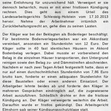
seine Entlohnung für unzureichend hält. Verweigert er sie
dennoch beharrlich, muss er mit einer fristlosen Kündigung
rechnen. Dies geht aus einem Urteil des
Landesarbeitsgerichts Schleswig-Holstein vom 17.10.2013
hervor. Nehme der Arbeitnehmer irrtümlich ein
Zurückbehaltungsrecht an, gehe dies zu seinen Lasten.
Der Kläger war bei der Beklagten als Bodenleger beschäftigt.
Für bestimmte Bodenverlegearbeiten war ein Akkordsatz
vereinbart, ansonsten ein Stundenlohn von 12 Euro. Der
Kläger sollte in 40 fast identischen Häusern im Akkord
Bodenbelag verlegen. Dabei musste er vorbereitend den
Belag in die einzelnen Häuser transportieren, den Untergrund
reinigen sowie den Belag zu- und Dämmstreifen abschneiden.
Nachdem er nach zwei Tagen Arbeit festgestellt hatte, dass er
nur auf einen durchschnittlichen Stundenlohn von 7,86 Euro
brutto kam, forderte er einen adäquaten Stundenlohn für
diese Baustellen oder einen anderen Einsatzort. Der
Arbeitgeber lehnte beides ab und forderte den Kläger in
mehreren Gesprächen eindringlich auf, die zugewiesene
Arbeit auszuführen. Schließlich drohte er ihm die fristlose
Kündigung an. Der Kläger verweigerte weiterhin die Arbeit.
Daraufhin wurde er fristlos gekündigt. Das Arbeitsgericht
Elmshorn gab seiner Kündigungsschutzklage statt.