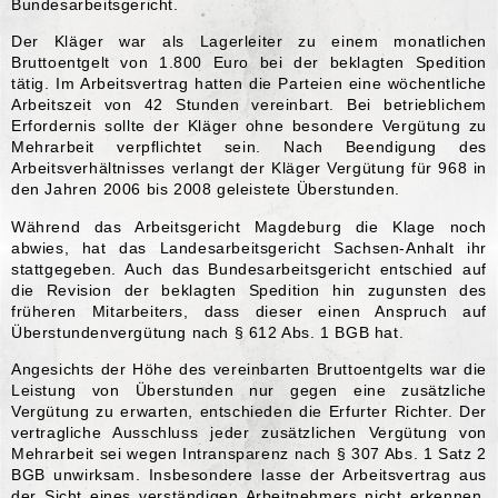
Bundesarbeitsgericht.
Der Kläger war als Lagerleiter zu einem monatlichen
Bruttoentgelt von 1.800 Euro bei der beklagten Spedition
tätig. Im Arbeitsvertrag hatten die Parteien eine wöchentliche
Arbeitszeit von 42 Stunden vereinbart. Bei betrieblichem
Erfordernis sollte der Kläger ohne besondere Vergütung zu
Mehrarbeit verpflichtet sein. Nach Beendigung des
Arbeitsverhältnisses verlangt der Kläger Vergütung für 968 in
den Jahren 2006 bis 2008 geleistete Überstunden.
Während das Arbeitsgericht Magdeburg die Klage noch
abwies, hat das Landesarbeitsgericht Sachsen-Anhalt ihr
stattgegeben. Auch das Bundesarbeitsgericht entschied auf
die Revision der beklagten Spedition hin zugunsten des
früheren Mitarbeiters, dass dieser einen Anspruch auf
Überstundenvergütung nach § 612 Abs. 1 BGB hat.
Angesichts der Höhe des vereinbarten Bruttoentgelts war die
Leistung von Überstunden nur gegen eine zusätzliche
Vergütung zu erwarten, entschieden die Erfurter Richter. Der
vertragliche Ausschluss jeder zusätzlichen Vergütung von
Mehrarbeit sei wegen Intransparenz nach § 307 Abs. 1 Satz 2
BGB unwirksam. Insbesondere lasse der Arbeitsvertrag aus
der Sicht eines verständigen Arbeitnehmers nicht erkennen,