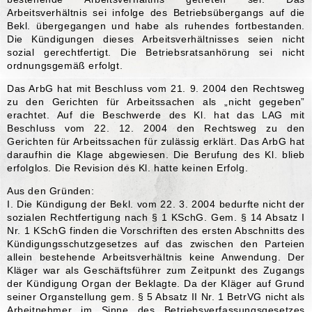
Arbeitsverhältnis sei infolge des Betriebsübergangs auf die
Bekl. übergegangen und habe als ruhendes fortbestanden.
Die Kündigungen dieses Arbeitsverhältnisses seien nicht
sozial gerechtfertigt. Die Betriebsratsanhörung sei nicht
ordnungsgemäß erfolgt.
Das ArbG hat mit Beschluss vom 21. 9. 2004 den Rechtsweg
zu den Gerichten für Arbeitssachen als „nicht gegeben”
erachtet. Auf die Beschwerde des Kl. hat das LAG mit
Beschluss vom 22. 12. 2004 den Rechtsweg zu den
Gerichten für Arbeitssachen für zulässig erklärt. Das ArbG hat
daraufhin die Klage abgewiesen. Die Berufung des Kl. blieb
erfolglos. Die Revision des Kl. hatte keinen Erfolg.
Aus den Gründen:
I. Die Kündigung der Bekl. vom 22. 3. 2004 bedurfte nicht der
sozialen Rechtfertigung nach § 1 KSchG. Gem. § 14 Absatz I
Nr. 1 KSchG finden die Vorschriften des ersten Abschnitts des
Kündigungsschutzgesetzes auf das zwischen den Parteien
allein bestehende Arbeitsverhältnis keine Anwendung. Der
Kläger war als Geschäftsführer zum Zeitpunkt des Zugangs
der Kündigung Organ der Beklagte. Da der Kläger auf Grund
seiner Organstellung gem. § 5 Absatz II Nr. 1 BetrVG nicht als
Arbeitnehmer im Sinne des Betriebsverfassungsgesetzes