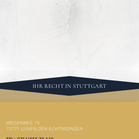
IHR RECHT IN STUTTGART
KONTAKT
MEISENWEG 15
70771 LEINFELDEN-ECHTERDINGEN
TEL: 0711/358 70 110