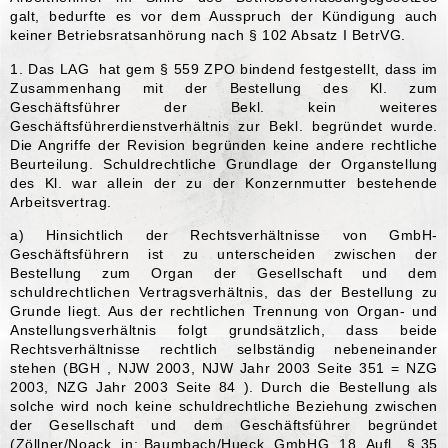
galt, bedurfte es vor dem Ausspruch der Kündigung auch
keiner Betriebsratsanhörung nach § 102 Absatz I BetrVG.
1. Das LAG hat gem § 559 ZPO bindend festgestellt, dass im
Zusammenhang mit der Bestellung des Kl. zum
Geschäftsführer der Bekl. kein weiteres
Geschäftsführerdienstverhältnis zur Bekl. begründet wurde.
Die Angriffe der Revision begründen keine andere rechtliche
Beurteilung. Schuldrechtliche Grundlage der Organstellung
des Kl. war allein der zu der Konzernmutter bestehende
Arbeitsvertrag.
a) Hinsichtlich der Rechtsverhältnisse von GmbH-
Geschäftsführern ist zu unterscheiden zwischen der
Bestellung zum Organ der Gesellschaft und dem
schuldrechtlichen Vertragsverhältnis, das der Bestellung zu
Grunde liegt. Aus der rechtlichen Trennung von Organ- und
Anstellungsverhältnis folgt grundsätzlich, dass beide
Rechtsverhältnisse rechtlich selbständig nebeneinander
stehen (BGH , NJW 2003, NJW Jahr 2003 Seite 351 = NZG
2003, NZG Jahr 2003 Seite 84 ). Durch die Bestellung als
solche wird noch keine schuldrechtliche Beziehung zwischen
der Gesellschaft und dem Geschäftsführer begründet
(Zöllner/Noack, in: Baumbach/Hueck, GmbHG, 18. Aufl., § 35