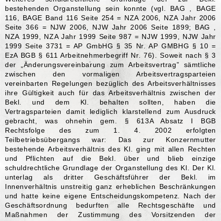
bestehenden Organstellung sein konnte (vgl. BAG , BAGE
116, BAGE Band 116 Seite 254 = NZA 2006, NZA Jahr 2006
Seite 366 = NJW 2006, NJW Jahr 2006 Seite 1899; BAG ,
NZA 1999, NZA Jahr 1999 Seite 987 = NJW 1999, NJW Jahr
1999 Seite 3731 = AP GmbHG § 35 Nr. AP GMBHG § 10 =
EzA BGB § 611 Arbeitnehmerbegriff Nr. 76). Soweit nach § 3
der „Änderungsvereinbarung zum Arbeitsvertrag” sämtliche
zwischen den vormaligen Arbeitsvertragsparteien
vereinbarten Regelungen bezüglich des Arbeitsverhältnisses
ihre Gültigkeit auch für das Arbeitsverhältnis zwischen der
Bekl. und dem Kl. behalten sollten, haben die
Vertragsparteien damit lediglich klarstellend zum Ausdruck
gebracht, was ohnehin gem. § 613A Absatz I BGB
Rechtsfolge des zum 1. 4. 2002 erfolgten
Teilbetriebsübergangs war: Das zur Konzernmutter
bestehende Arbeitsverhältnis des Kl. ging mit allen Rechten
und Pflichten auf die Bekl. über und blieb einzige
schuldrechtliche Grundlage der Organstellung des Kl. Der Kl.
unterlag als dritter Geschäftsführer der Bekl. im
Innenverhältnis unstreitig ganz erheblichen Beschränkungen
und hatte keine eigene Entscheidungskompetenz. Nach der
Geschäftsordnung bedurften alle Rechtsgeschäfte und
Maßnahmen der Zustimmung des Vorsitzenden der