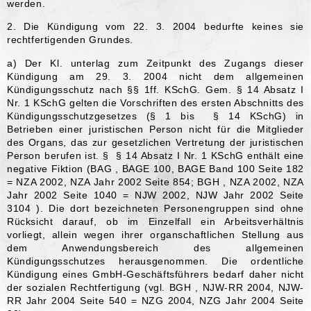
werden.
2. Die Kündigung vom 22. 3. 2004 bedurfte keines sie
rechtfertigenden Grundes.
a) Der Kl. unterlag zum Zeitpunkt des Zugangs dieser
Kündigung am 29. 3. 2004 nicht dem allgemeinen
Kündigungsschutz nach §§ 1ff. KSchG. Gem. § 14 Absatz I
Nr. 1 KSchG gelten die Vorschriften des ersten Abschnitts des
Kündigungsschutzgesetzes (§ 1 bis § 14 KSchG) in
Betrieben einer juristischen Person nicht für die Mitglieder
des Organs, das zur gesetzlichen Vertretung der juristischen
Person berufen ist. § § 14 Absatz I Nr. 1 KSchG enthält eine
negative Fiktion (BAG , BAGE 100, BAGE Band 100 Seite 182
= NZA 2002, NZA Jahr 2002 Seite 854; BGH , NZA 2002, NZA
Jahr 2002 Seite 1040 = NJW 2002, NJW Jahr 2002 Seite
3104 ). Die dort bezeichneten Personengruppen sind ohne
Rücksicht darauf, ob im Einzelfall ein Arbeitsverhältnis
vorliegt, allein wegen ihrer organschaftlichen Stellung aus
dem Anwendungsbereich des allgemeinen
Kündigungsschutzes herausgenommen. Die ordentliche
Kündigung eines GmbH-Geschäftsführers bedarf daher nicht
der sozialen Rechtfertigung (vgl. BGH , NJW-RR 2004, NJW-
RR Jahr 2004 Seite 540 = NZG 2004, NZG Jahr 2004 Seite