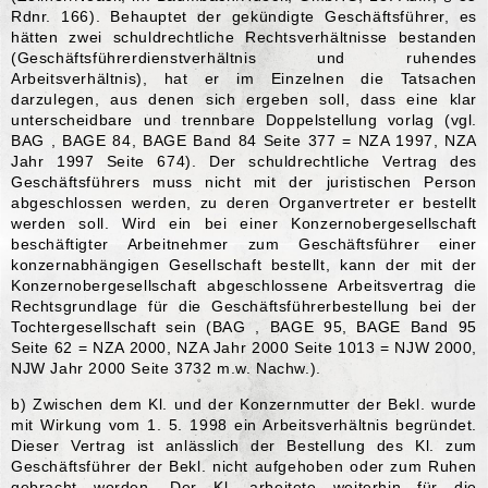
Rdnr. 166). Behauptet der gekündigte Geschäftsführer, es
hätten zwei schuldrechtliche Rechtsverhältnisse bestanden
(Geschäftsführerdienstverhältnis und ruhendes
Arbeitsverhältnis), hat er im Einzelnen die Tatsachen
darzulegen, aus denen sich ergeben soll, dass eine klar
unterscheidbare und trennbare Doppelstellung vorlag (vgl.
BAG , BAGE 84, BAGE Band 84 Seite 377 = NZA 1997, NZA
Jahr 1997 Seite 674). Der schuldrechtliche Vertrag des
Geschäftsführers muss nicht mit der juristischen Person
abgeschlossen werden, zu deren Organvertreter er bestellt
werden soll. Wird ein bei einer Konzernobergesellschaft
beschäftigter Arbeitnehmer zum Geschäftsführer einer
konzernabhängigen Gesellschaft bestellt, kann der mit der
Konzernobergesellschaft abgeschlossene Arbeitsvertrag die
Rechtsgrundlage für die Geschäftsführerbestellung bei der
Tochtergesellschaft sein (BAG , BAGE 95, BAGE Band 95
Seite 62 = NZA 2000, NZA Jahr 2000 Seite 1013 = NJW 2000,
NJW Jahr 2000 Seite 3732 m.w. Nachw.).
b) Zwischen dem Kl. und der Konzernmutter der Bekl. wurde
mit Wirkung vom 1. 5. 1998 ein Arbeitsverhältnis begründet.
Dieser Vertrag ist anlässlich der Bestellung des Kl. zum
Geschäftsführer der Bekl. nicht aufgehoben oder zum Ruhen
gebracht worden. Der Kl. arbeitete weiterhin für die