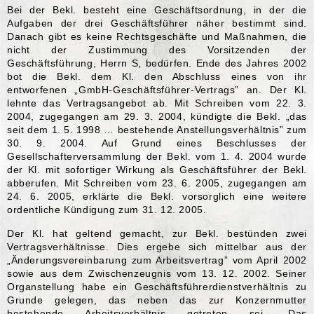
Bei der Bekl. besteht eine Geschäftsordnung, in der die
Aufgaben der drei Geschäftsführer näher bestimmt sind.
Danach gibt es keine Rechtsgeschäfte und Maßnahmen, die
nicht der Zustimmung des Vorsitzenden der
Geschäftsführung, Herrn S, bedürfen. Ende des Jahres 2002
bot die Bekl. dem Kl. den Abschluss eines von ihr
entworfenen „GmbH-Geschäftsführer-Vertrags” an. Der Kl.
lehnte das Vertragsangebot ab. Mit Schreiben vom 22. 3.
2004, zugegangen am 29. 3. 2004, kündigte die Bekl. „das
seit dem 1. 5. 1998 … bestehende Anstellungsverhältnis” zum
30. 9. 2004. Auf Grund eines Beschlusses der
Gesellschafterversammlung der Bekl. vom 1. 4. 2004 wurde
der Kl. mit sofortiger Wirkung als Geschäftsführer der Bekl.
abberufen. Mit Schreiben vom 23. 6. 2005, zugegangen am
24. 6. 2005, erklärte die Bekl. vorsorglich eine weitere
ordentliche Kündigung zum 31. 12. 2005.
Der Kl. hat geltend gemacht, zur Bekl. bestünden zwei
Vertragsverhältnisse. Dies ergebe sich mittelbar aus der
„Änderungsvereinbarung zum Arbeitsvertrag” vom April 2002
sowie aus dem Zwischenzeugnis vom 13. 12. 2002. Seiner
Organstellung habe ein Geschäftsführerdienstverhältnis zu
Grunde gelegen, das neben das zur Konzernmutter
bestehende Arbeitsverhältnis getreten sei. Das