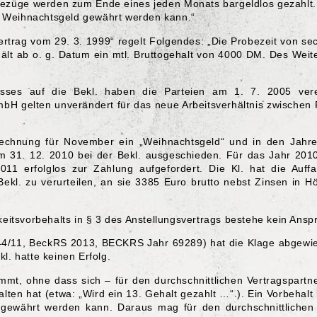
ezüge werden zum Ende eines jeden Monats bargeldlos gezahlt. 
und Weihnachtsgeld gewährt werden kann.“
rtrag vom 29. 3. 1999“ regelt Folgendes: „Die Probezeit von sec
ält ab o. g. Datum ein mtl. Bruttogehalt von 4000 DM. Des Weite
sses auf die Bekl. haben die Parteien am 1. 7. 2005 vere
mbH gelten unverändert für das neue Arbeitsverhältnis zwische
echnung für November ein „Weihnachtsgeld“ und in den Jahren
um 31. 12. 2010 bei der Bekl. ausgeschieden. Für das Jahr 2010
011 erfolglos zur Zahlung aufgefordert. Die Kl. hat die Auff
Bekl. zu verurteilen, an sie 3385 Euro brutto nebst Zinsen in 
gkeitsvorbehalts in § 3 des Anstellungsvertrags bestehe kein Ansp
44/11, BeckRS 2013, BECKRS Jahr 69289) hat die Klage abgewie
l. hatte keinen Erfolg.
mmt, ohne dass sich – für den durchschnittlichen Vertragspart
ten hat (etwa: „Wird ein 13. Gehalt gezahlt …“.). Ein Vorbehalt 
 gewährt werden kann. Daraus mag für den durchschnittlichen 