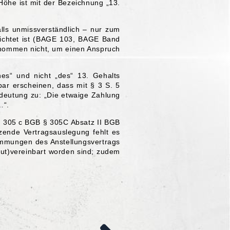
Höhe ist mit der Bezeichnung „13.
falls unmissverständlich – nur zum
flichtet ist (BAGE 103, BAGE Band
enommen nicht, um einen Anspruch
nes“ und nicht „des“ 13. Gehalts
ar erscheinen, dass mit § 3 S. 5
edeutung zu: „Die etwaige Zahlung
…“.
 § 305 c BGB § 305C Absatz II BGB
nzende Vertragsauslegung fehlt es
timmungen des Anstellungsvertrags
eut)vereinbart worden sind; zudem