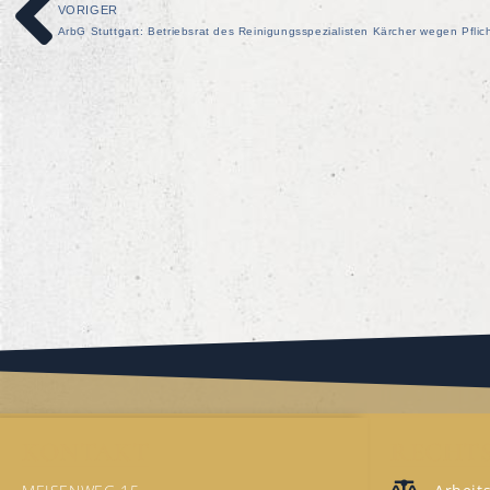
VORIGER
ArbG Stuttgart: Betriebsrat des Reinigungsspezialisten Kärcher wegen Pflic
KONTAKT
RECHTS