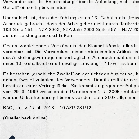
Verwender sich die Entscheidung über die Aufteilung, nicht a
Gehalt“ eindeutig bestimmbar.
Unerheblich ist, dass die Zahlung eines 13. Gehalts als „frei
Ausdruck gebracht, dass der Arbeitgeber nicht durch Tarifver
103 Seite 151 = NZA 2003, NZA Jahr 2003 Seite 557 = NJW 200
auf die Leistung auszuschließen.
Gegen vorstehendes Verständnis der Klausel könnte allerdin
vereinbart ist. Die Verwendung eines unbestimmten Artikels 
des Anstellungsvertrags ein vertraglicher Anspruch nicht unm
eines 13. Gehalts ist eine freiwillige Leistung …“ bzw. „Es kann
Es bestehen „erhebliche Zweifel“ an der richtigen Auslegung,
gehen Zweifel zulasten des Verwenders. Damit greift die der 
bereits an einer Vertragslücke. Sie kommt entgegen der Auffas
vom 29. 3. 1999 zwischen den Parteien am 1. 7. 2005 und dami
war die Unklarheitenregel bereits vor dem Jahr 2002 allgemein
BAG, Urt. v. 17. 4. 2013 – 10 AZR 281/12
(Quelle: beck online)