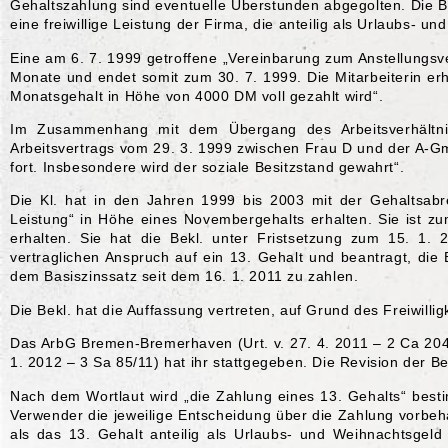
Gehaltszahlung sind eventuelle Überstunden abgegolten. Die B
eine freiwillige Leistung der Firma, die anteilig als Urlaubs- 
Eine am 6. 7. 1999 getroffene „Vereinbarung zum Anstellungsve
Monate und endet somit zum 30. 7. 1999. Die Mitarbeiterin erh
Monatsgehalt in Höhe von 4000 DM voll gezahlt wird“.
Im Zusammenhang mit dem Übergang des Arbeitsverhältni
Arbeitsvertrags vom 29. 3. 1999 zwischen Frau D und der A-G
fort. Insbesondere wird der soziale Besitzstand gewahrt“.
Die Kl. hat in den Jahren 1999 bis 2003 mit der Gehaltsabr
Leistung“ in Höhe eines Novembergehalts erhalten. Sie ist z
erhalten. Sie hat die Bekl. unter Fristsetzung zum 15. 1. 2
vertraglichen Anspruch auf ein 13. Gehalt und beantragt, die 
dem Basiszinssatz seit dem 16. 1. 2011 zu zahlen.
Die Bekl. hat die Auffassung vertreten, auf Grund des Freiwilli
Das ArbG Bremen-Bremerhaven (Urt. v. 27. 4. 2011 – 2 Ca 20
1. 2012 – 3 Sa 85/11) hat ihr stattgegeben. Die Revision der Bek
Nach dem Wortlaut wird „die Zahlung eines 13. Gehalts“ besti
Verwender die jeweilige Entscheidung über die Zahlung vorbehal
als das 13. Gehalt anteilig als Urlaubs- und Weihnachtsgeld