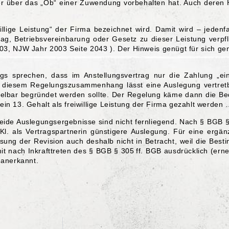
ber über das „Ob“ einer Zuwendung vorbehalten hat. Auch deren 
willige Leistung“ der Firma bezeichnet wird. Damit wird – jeden
trag, Betriebsvereinbarung oder Gesetz zu dieser Leistung verp
3, NJW Jahr 2003 Seite 2043 ). Der Hinweis genügt für sich g
gs sprechen, dass im Anstellungsvertrag nur die Zahlung „ei
in diesem Regelungszusammenhang lässt eine Auslegung vertretb
ittelbar begründet werden sollte. Der Regelung käme dann die B
 ein 13. Gehalt als freiwillige Leistung der Firma gezahlt werden 
 beide Auslegungsergebnisse sind nicht fernliegend. Nach § BGB
Kl. als Vertragspartnerin günstigere Auslegung. Für eine ergä
sung der Revision auch deshalb nicht in Betracht, weil die Bes
t nach Inkrafttreten des § BGB § 305 ff. BGB ausdrücklich (ern
 anerkannt.