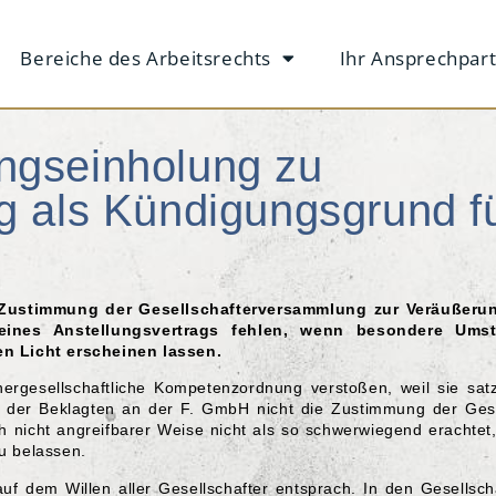
Bereiche des Arbeitsrechts
Ihr Ansprechpar
ngseinholung zu
g als Kündigungsgrund f
 Zustimmung der Gesellschafterversammlung zur Veräußerun
seines Anstellungsvertrags fehlen, wenn besondere Um
n Licht erscheinen lassen.
ergesellschaftliche Kompetenzordnung verstoßen, weil sie sa
e der Beklagten an der F. GmbH nicht die Zustimmung der Gese
ch nicht angreifbarer Weise nicht als so schwerwiegend erachtet
zu belassen.
f dem Willen aller Gesellschafter entsprach. In den Gesellsc