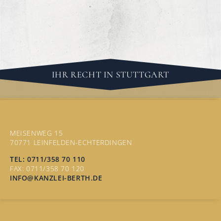
IHR RECHT IN STUTTGART
KONTAKT
MEISENWEG 15
70771 LEINFELDEN-ECHTERDINGEN
TEL: 0711/358 70 110
FAX: 0711/358 70 120
INFO@KANZLEI-BERTH.DE
RECHTSGEBIETE