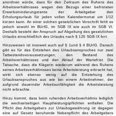
anordnen würde, dass für den Zeitraum des Ruhens des
Arbeitsverhältnisses wegen des Bezugs einer befristeten
Erwerbsminderungsrente der Arbeitgeber den
Erholungsurlaub für jeden vollen Kalendermonat um 1/12
kürzen kann. An einer solchen gesetzlichen Vorschrift fehlt es
jedoch sowohl im BUrlG, im SGB IX wie auch im SGB VI.
Deshalb besteht der Anspruch auf Abgeltung des gesetzlichen
Urlaubs einschließlich des Urlaubs nach § 125 SGB IX fort.
Hinzuweisen ist insoweit auch auf § 1und § 4 BUrlG. Danach
gibt es für das Entstehen des Urlaubsanspruches nur zwei
Tatbestandsvoraussetzungen; den Bestand des
Arbeitsverhältnisses und den Ablauf der Wartefrist. Die
Tatsache, dass die Klägerin wiederum während des Ruhens
seines Arbeitsverhältnisses keine Arbeitsleistung erbracht hat,
wirkt sich ebenso wenig auf die Entstehung des
Urlaubsanspruches aus wie bei einem Arbeitnehmer, der
aufgrund dauernder Arbeitsunfähigkeit die Arbeitsleistung
nicht erbrachte.
Hinzu kommt, dass beim ruhenden Arbeitsverhältnis lediglich
die wechselseitigen Hauptleistungspflichten entfallen. Die
Pflicht des Arbeitgebers zur Urlaubsgewährung ist dagegen
eine auf Gesetz beruhende Nebenpflicht des Arbeitgebers