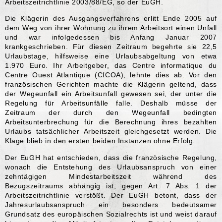
Arbeitszeitrichtlinie 2003/88/EG, so der EuGH.
Die Klägerin des Ausgangsverfahrens erlitt Ende 2005 auf
dem Weg von ihrer Wohnung zu ihrem Arbeitsort einen Unfall
und war infolgedessen bis Anfang Januar 2007
krankgeschrieben. Für diesen Zeitraum begehrte sie 22,5
Urlaubstage, hilfsweise eine Urlaubsabgeltung von etwa
1.970 Euro. Ihr Arbeitgeber, das Centre informatique du
Centre Ouest Atlantique (CICOA), lehnte dies ab. Vor den
französischen Gerichten machte die Klägerin geltend, dass
der Wegeunfall ein Arbeitsunfall gewesen sei, der unter die
Regelung für Arbeitsunfälle falle. Deshalb müsse der
Zeitraum der durch den Wegeunfall bedingten
Arbeitsunterbrechung für die Berechnung ihres bezahlten
Urlaubs tatsächlicher Arbeitszeit gleichgesetzt werden. Die
Klage blieb in den ersten beiden Instanzen ohne Erfolg.
Der EuGH hat entschieden, dass die französische Regelung,
wonach die Entstehung des Urlaubsanspruch von einer
zehntägigen Mindestarbeitszeit während des
Bezugszeitraums abhängig ist, gegen Art. 7 Abs. 1 der
Arbeitszeitrichtlinie verstößt. Der EuGH betont, dass der
Jahresurlaubsanspruch ein besonders bedeutsamer
Grundsatz des europäischen Sozialrechts ist und weist darauf