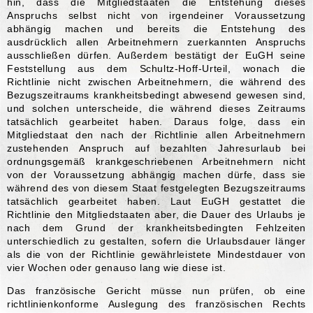
hin, dass die Mitgliedstaaten die Entstehung dieses
Anspruchs selbst nicht von irgendeiner Voraussetzung
abhängig machen und bereits die Entstehung des
ausdrücklich allen Arbeitnehmern zuerkannten Anspruchs
ausschließen dürfen. Außerdem bestätigt der EuGH seine
Feststellung aus dem Schultz-Hoff-Urteil, wonach die
Richtlinie nicht zwischen Arbeitnehmern, die während des
Bezugszeitraums krankheitsbedingt abwesend gewesen sind,
und solchen unterscheide, die während dieses Zeitraums
tatsächlich gearbeitet haben. Daraus folge, dass ein
Mitgliedstaat den nach der Richtlinie allen Arbeitnehmern
zustehenden Anspruch auf bezahlten Jahresurlaub bei
ordnungsgemäß krankgeschriebenen Arbeitnehmern nicht
von der Voraussetzung abhängig machen dürfe, dass sie
während des von diesem Staat festgelegten Bezugszeitraums
tatsächlich gearbeitet haben. Laut EuGH gestattet die
Richtlinie den Mitgliedstaaten aber, die Dauer des Urlaubs je
nach dem Grund der krankheitsbedingten Fehlzeiten
unterschiedlich zu gestalten, sofern die Urlaubsdauer länger
als die von der Richtlinie gewährleistete Mindestdauer von
vier Wochen oder genauso lang wie diese ist.
Das französische Gericht müsse nun prüfen, ob eine
richtlinienkonforme Auslegung des französischen Rechts