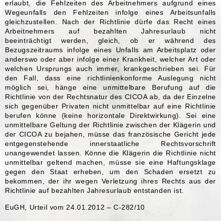
erlaubt, die Fehlzeiten des Arbeitnehmers aufgrund eines
Wegeunfalls den Fehlzeiten infolge eines Arbeitsunfalls
gleichzustellen. Nach der Richtlinie dürfe das Recht eines
Arbeitnehmers auf bezahlten Jahresurlaub nicht
beeinträchtigt werden, gleich, ob er während des
Bezugszeitraums infolge eines Unfalls am Arbeitsplatz oder
anderswo oder aber infolge einer Krankheit, welcher Art oder
welchen Ursprungs auch immer, krankgeschrieben sei. Für
den Fall, dass eine richtlinienkonforme Auslegung nicht
möglich sei, hänge eine unmittelbare Berufung auf die
Richtlinie von der Rechtsnatur des CICOA ab, da der Einzelne
sich gegenüber Privaten nicht unmittelbar auf eine Richtlinie
berufen könne (keine horizontale Direktwirkung). Sei eine
unmittelbare Geltung der Richtlinie zwischen der Klägerin und
der CICOA zu bejahen, müsse das französische Gericht jede
entgegenstehende innerstaatliche Rechtsvorschrift
unangewendet lassen. Könne die Klägerin die Richtlinie nicht
unmittelbar geltend machen, müsse sie eine Haftungsklage
gegen den Staat erheben, um den Schaden ersetzt zu
bekommen, der ihr wegen Verletzung ihres Rechts aus der
Richtlinie auf bezahlten Jahresurlaub entstanden ist.
EuGH, Urteil vom 24.01.2012 – C-282/10