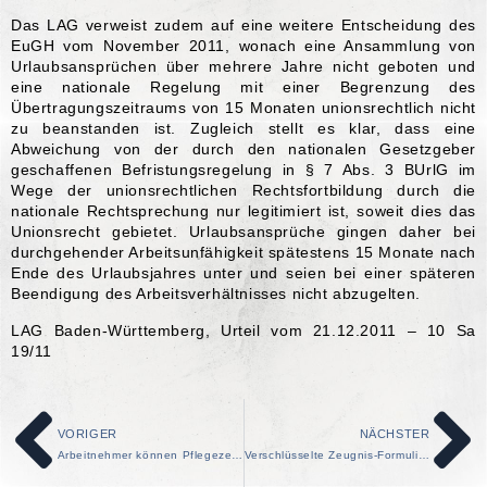
Das LAG verweist zudem auf eine weitere Entscheidung des
EuGH vom November 2011, wonach eine Ansammlung von
Urlaubsansprüchen über mehrere Jahre nicht geboten und
eine nationale Regelung mit einer Begrenzung des
Übertragungszeitraums von 15 Monaten unionsrechtlich nicht
zu beanstanden ist. Zugleich stellt es klar, dass eine
Abweichung von der durch den nationalen Gesetzgeber
geschaffenen Befristungsregelung in § 7 Abs. 3 BUrlG im
Wege der unionsrechtlichen Rechtsfortbildung durch die
nationale Rechtsprechung nur legitimiert ist, soweit dies das
Unionsrecht gebietet. Urlaubsansprüche gingen daher bei
durchgehender Arbeitsunfähigkeit spätestens 15 Monate nach
Ende des Urlaubsjahres unter und seien bei einer späteren
Beendigung des Arbeitsverhältnisses nicht abzugelten.
LAG Baden-Württemberg, Urteil vom 21.12.2011 – 10 Sa
19/11
VORIGER
NÄCHSTER
Arbeitnehmer können Pflegezeit nur am Stück verlangen
Verschlüsselte Zeugnis-Formulierung