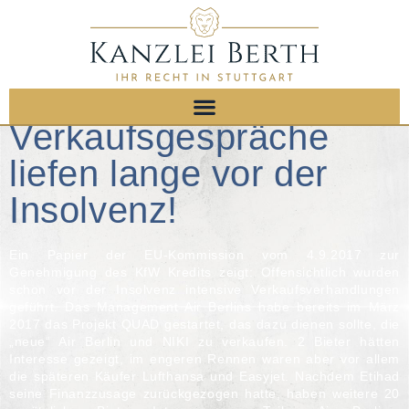
Verkaufsgespräche
liefen lange vor der
Insolvenz!
Ein Papier der EU-Kommission vom 4.9.2017 zur
Genehmigung des KfW Kredits zeigt: Offensichtlich wurden
schon vor der Insolvenz intensive Verkaufsverhandlungen
geführt. Das Management Air Berlins habe bereits im März
2017 das Projekt QUAD gestartet, das dazu dienen sollte, die
„neue“ Air Berlin und NIKI zu verkaufen. 2 Bieter hätten
Interesse gezeigt, im engeren Rennen waren aber vor allem
die späteren Käufer Lufthansa und Easyjet. Nachdem Etihad
seine Finanzzusage zurückgezogen hatte, haben weitere 20