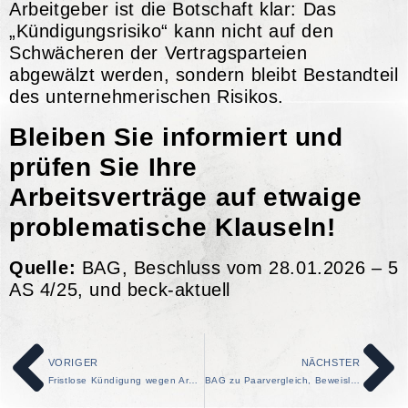
Arbeitgeber ist die Botschaft klar: Das
„Kündigungsrisiko“ kann nicht auf den
Schwächeren der Vertragsparteien
abgewälzt werden, sondern bleibt Bestandteil
des unternehmerischen Risikos.
Bleiben Sie informiert und
prüfen Sie Ihre
Arbeitsverträge auf etwaige
problematische Klauseln!
Quelle:
BAG, Beschluss vom 28.01.2026 – 5
AS 4/25, und beck-aktuell
VORIGER
NÄCHSTER
Fristlose Kündigung wegen Arbeitsunfähigkeitsbescheinigung (AU) ohne Arztkontakt
BAG zu Paarvergleich, Beweislast und Datenschutz bei Entgeltgleichheitsklagen