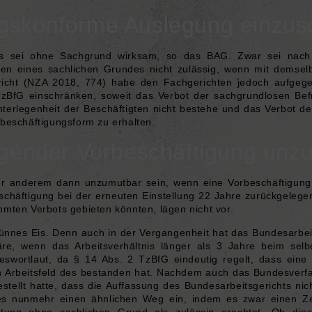
ngskonforme Auslegung einzus
trags sei ohne Sachgrund wirksam, so das BAG. Zwar sei nac
gen eines sachlichen Grundes nicht zulässig, wenn mit demselb
richt
(
NZA 2018, 774
) habe den Fachgerichten jedoch aufgeg
TzBfG
einschränken, soweit das Verbot der sachgrundlosen Befr
nterlegenheit der Beschäftigten nicht bestehe und das Verbot de
elbeschäftigungsform zu erhalten.
iegender Vorbeschäftigung unz
er anderem dann unzumutbar sein, wenn eine Vorbeschäftigung 
beschäftigung bei der erneuten Einstellung 22 Jahre zurückgele
mten Verbots gebieten könnten, lägen nicht vor.
dünnes Eis. Denn auch in der Vergangenheit hat das Bundesarbei
äre, wenn das Arbeitsverhältnis länger als 3 Jahre beim selb
swortlaut, da § 14 Abs. 2 TzBfG eindeutig regelt, dass eine 
in Arbeitsfeld des bestanden hat. Nachdem auch das Bundesverfa
stellt hatte, dass die Auffassung des Bundesarbeitsgerichts ni
 es nunmehr einen ähnlichen Weg ein, indem es zwar einen Z
stung ohne sachlichen Grund als zulässig erachtet. Ob die