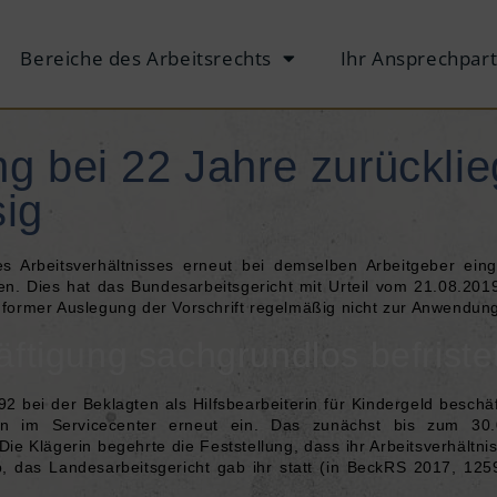
Bereiche des Arbeitsrechts
Ihr Ansprechpar
g bei 22 Jahre zurückli
sig
Arbeitsverhältnisses erneut bei demselben Arbeitgeber einge
ten. Dies hat das Bundesarbeitsgericht mit Urteil vom 21.08.20
ormer Auslegung der Vorschrift regelmäßig nicht zur Anwendun
äftigung sachgrundlos befriste
2 bei der Beklagten als Hilfsbearbeiterin für Kindergeld beschä
erin im Servicecenter erneut ein. Das zunächst bis zum 30.
Die Klägerin begehrte die Feststellung, dass ihr Arbeitsverhältni
, das Landesarbeitsgericht gab ihr statt (in
BeckRS 2017, 125