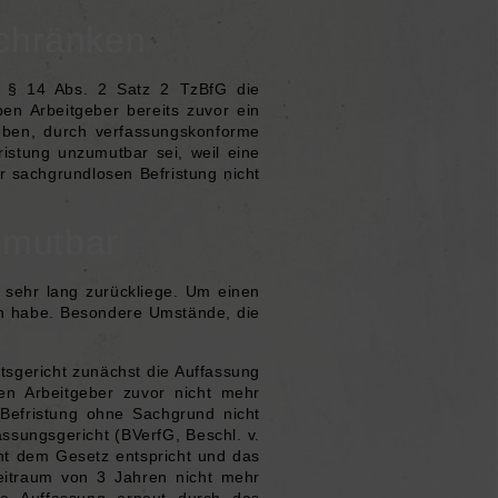
chränken
h
§ 14 Abs. 2 Satz 2 TzBfG
die
en Arbeitgeber bereits zuvor ein
eben, durch verfassungskonforme
istung unzumutbar sei, weil eine
r sachgrundlosen Befristung nicht
umutbar
sehr lang zurückliege. Um einen
gen habe. Besondere Umstände, die
tsgericht zunächst die Auffassung
en Arbeitgeber zuvor nicht mehr
Befristung ohne Sachgrund nicht
ssungsgericht (BVerfG, Beschl. v.
cht dem Gesetz entspricht und das
eitraum von 3 Jahren nicht mehr
se Auffassung erneut durch das