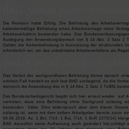
BAG: Verbot durch verfassu
Die Revision hatte Erfolg. Die Befristung des Arbeitsver
kalendermäßige Befristung eines Arbeitsvertrags ohne Vorlie
Arbeitsverhältnis bestanden habe. Das
Bundesverfassungsge
Auslegung den Anwendungsbereich von
§ 14 Abs. 2 Satz 2 
Gefahr der Kettenbefristung in Ausnutzung der strukturellen U
erforderlich sei, um das unbefristete Arbeitsverhältnis als Reg
Verbot bei 22 Jahre zurückl
Das Verbot der sachgrundlosen Befristung könne danach unt
solchen Fall handelt es sich laut BAG vorliegend, da die Vor
dennoch die Anwendung des in
§ 14 Abs. 2 Satz 2 TzBfG
bestim
Das Bundesarbeitsgericht begibt sich hier erneut wieder auf 
vertreten, dass eine Befristung ohne Sachgrund zulässig w
bestanden hätte. Dies widersprach aber dem klaren Gesetze
zulässig ist, wenn mit dem selben Arbeitgeber bereits zuvor e
06.06.2018, Az. 1 BvL 7/14, 1 BvL 7/14, 1 BvR 1375/14) klarge
BAG daraufhin seine Auffassung auch geändert hat,schlägt
ausreichen lässt, bei 22 Jahren aber dennoch eine Befri